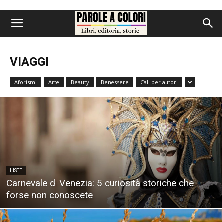
VIAGGI
Aforismi
Arte
Beauty
Benessere
Call per autori
LISTE
Carnevale di Venezia: 5 curiosità storiche che
forse non conoscete