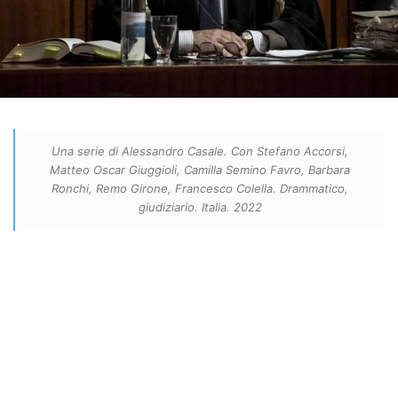
Una serie di Alessandro Casale. Con Stefano Accorsi,
Matteo Oscar Giuggioli, Camilla Semino Favro, Barbara
Ronchi, Remo Girone, Francesco Colella. Drammatico,
giudiziario. Italia. 2022