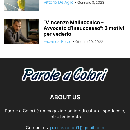
Vittorio De Agrò
-
Gennaio 8, 2023
“Vincenzo Malinconico –
Avvocato d’insuccesso”: 3 motivi
per vederlo
Federica Rizzo
-
Ottobre 20, 2022
ABOUT US
Parole a Colori è un magazine online di cultura, spettacolo,
intrattenimento
Contact us:
paroleacolori1@gmail.com