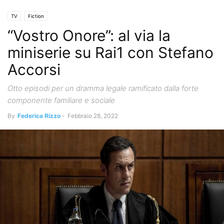
TV
Fiction
“Vostro Onore”: al via la
miniserie su Rai1 con Stefano
Accorsi
Otto episodi per un dramma legale ramificato dalla forte
componente familiare e sociale
By
Federica Rizzo
-
Febbraio 28, 2022