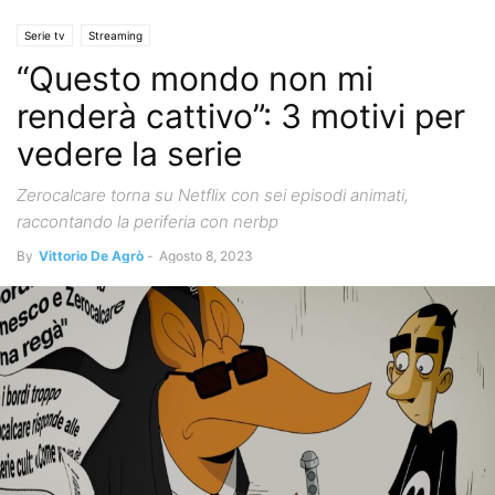
Serie tv
Streaming
“Questo mondo non mi
renderà cattivo”: 3 motivi per
vedere la serie
Zerocalcare torna su Netflix con sei episodi animati,
raccontando la periferia con nerbp
By
Vittorio De Agrò
-
Agosto 8, 2023