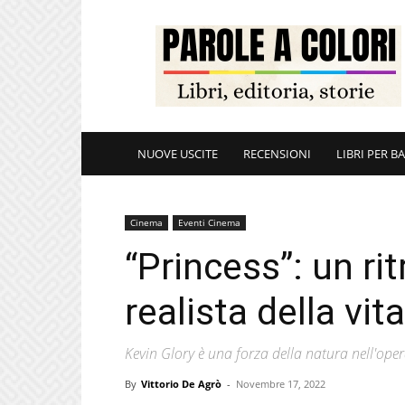
ParoleAColori
NUOVE USCITE
RECENSIONI
LIBRI PER B
Cinema
Eventi Cinema
“Princess”: un rit
realista della vit
Kevin Glory è una forza della natura nell'ope
By
Vittorio De Agrò
-
Novembre 17, 2022