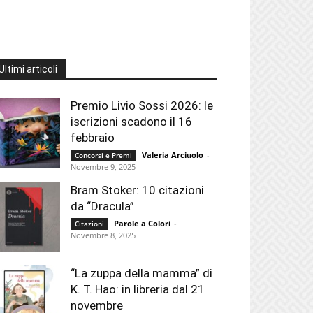
Ultimi articoli
Premio Livio Sossi 2026: le
iscrizioni scadono il 16
febbraio
Valeria Arciuolo
-
Concorsi e Premi
Novembre 9, 2025
Bram Stoker: 10 citazioni
da “Dracula”
Parole a Colori
-
Citazioni
Novembre 8, 2025
“La zuppa della mamma” di
K. T. Hao: in libreria dal 21
novembre