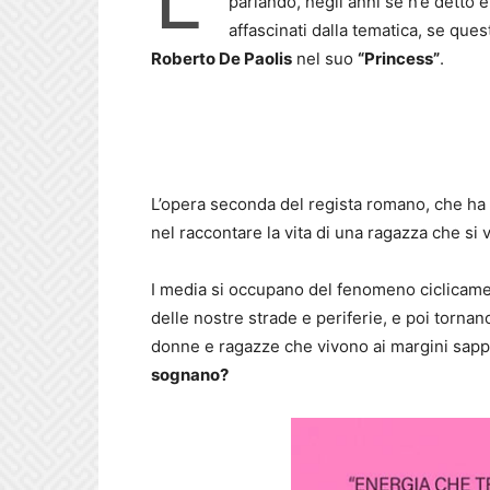
parlando, negli anni se n’è detto 
affascinati dalla tematica, se que
Roberto De Paolis
nel suo
“Princess”
.
L’opera seconda del regista romano, che ha
nel raccontare la vita di una ragazza che si 
I media si occupano del fenomeno ciclicame
delle nostre strade e periferie, e poi tornan
donne e ragazze che vivono ai margini sap
sognano?