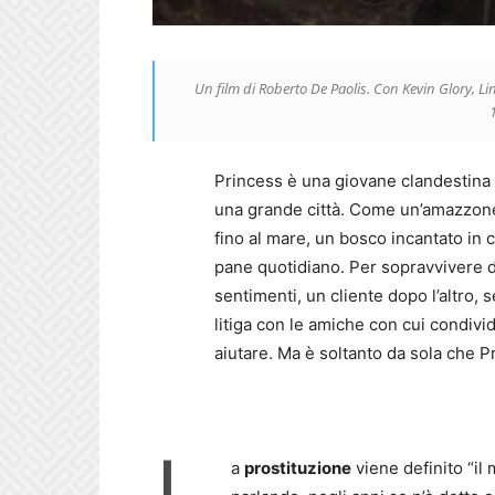
Un film di Roberto De Paolis. Con Kevin Glory, L
1
Princess è una giovane clandestina 
una grande città. Come un’amazzone 
fino al mare, un bosco incantato in cu
pane quotidiano. Per sopravvivere de
sentimenti, un cliente dopo l’altro, 
litiga con le amiche con cui condiv
aiutare. Ma è soltanto da sola che Pr
L
a
prostituzione
viene definito “il