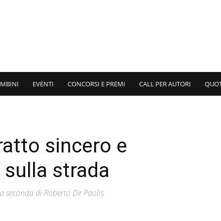
AMBINI
EVENTI
CONCORSI E PREMI
CALL PER AUTORI
QUO
ratto sincero e
a sulla strada
ra seconda di Roberto De Paolis