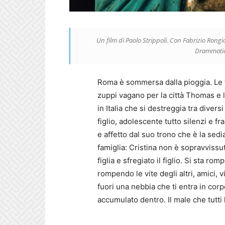
Un film di Paolo Strippoli. Con Fabrizio Rong
Drammatico
Roma è sommersa dalla pioggia. Le f
zuppi vagano per la città Thomas e la
in Italia che si destreggia tra diversi
figlio, adolescente tutto silenzi e fr
e affetto dal suo trono che è la sed
famiglia: Cristina non è sopravvissu
figlia e sfregiato il figlio. Si sta r
rompendo le vite degli altri, amici, v
fuori una nebbia che ti entra in corpo
accumulato dentro. Il male che tutti