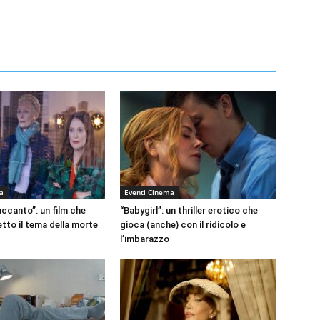
a
Eventi Cinema
accanto”: un film che
“Babygirl”: un thriller erotico che
etto il tema della morte
gioca (anche) con il ridicolo e
l’imbarazzo