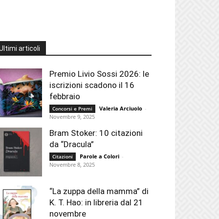
Ultimi articoli
Premio Livio Sossi 2026: le
iscrizioni scadono il 16
febbraio
Valeria Arciuolo
-
Concorsi e Premi
Novembre 9, 2025
Bram Stoker: 10 citazioni
da “Dracula”
Parole a Colori
-
Citazioni
Novembre 8, 2025
“La zuppa della mamma” di
K. T. Hao: in libreria dal 21
novembre