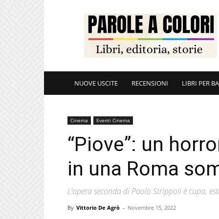
ParoleAColori
NUOVE USCITE
RECENSIONI
LIBRI PER B
Cinema
Eventi Cinema
“Piove”: un horro
in una Roma som
L'opera seconda di Paolo Strippoli è cupa, estr
By
Vittorio De Agrò
-
Novembre 15, 2022