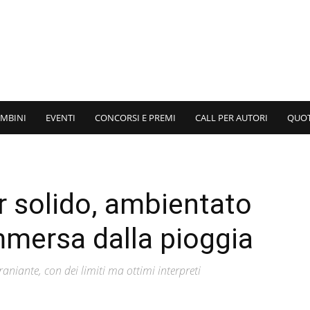
AMBINI
EVENTI
CONCORSI E PREMI
CALL PER AUTORI
QUO
r solido, ambientato
mersa dalla pioggia
aniante, con dei limiti ma ottimi interpreti