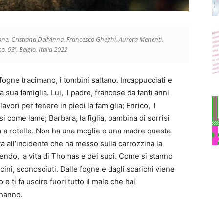
ione, Cristiana Dell’Anna, Francesco Gheghi, Aurora Menenti.
, 93′. Belgio, Italia 2022
ogne tracimano, i tombini saltano. Incappucciati e
 sua famiglia. Lui, il padre, francese da tanti anni
 lavori per tenere in piedi la famiglia; Enrico, il
asi come lame; Barbara, la figlia, bambina di sorrisi
ia a rotelle. Non ha una moglie e una madre questa
ta all’incidente che ha messo sulla carrozzina la
ompendo, la vita di Thomas e dei suoi. Come si stanno
icini, sconosciuti. Dalle fogne e dagli scarichi viene
 e ti fa uscire fuori tutto il male che hai
 hanno.