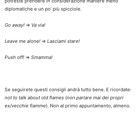
potreste prendere in considerazione maniere meno
diplomatiche e un po’ più spicciole.
Go away!
⇒
Va via!
Leave me alone!
⇒
Lasciami stare!
Push off!
⇒
Smamma!
Se seguirete questi consigli andrà tutto bene. E ricordate:
not to talk about old flames
(
non parlare mai dei propri
ex/vecchie fiamme
). Non al primo appuntamento, almeno.