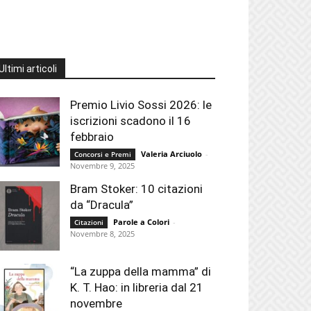
Ultimi articoli
Premio Livio Sossi 2026: le
iscrizioni scadono il 16
febbraio
Valeria Arciuolo
-
Concorsi e Premi
Novembre 9, 2025
Bram Stoker: 10 citazioni
da “Dracula”
Parole a Colori
-
Citazioni
Novembre 8, 2025
“La zuppa della mamma” di
K. T. Hao: in libreria dal 21
novembre