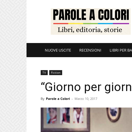
ParoleAColori
NUOVE USCITE
RECENSIONI
LIBRI PER B
TV
Fiction
“Giorno per giorn
By
Parole a Colori
-
Marzo 10, 2017