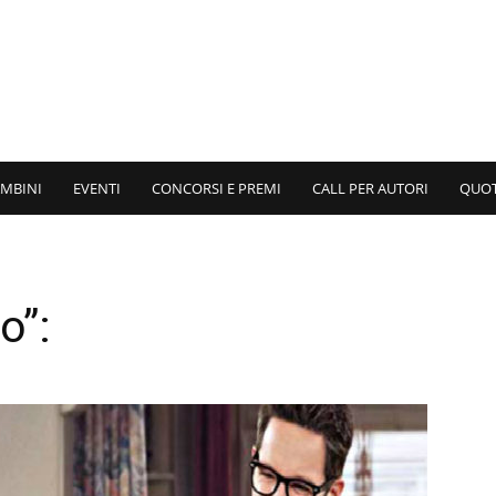
AMBINI
EVENTI
CONCORSI E PREMI
CALL PER AUTORI
QUO
o”: