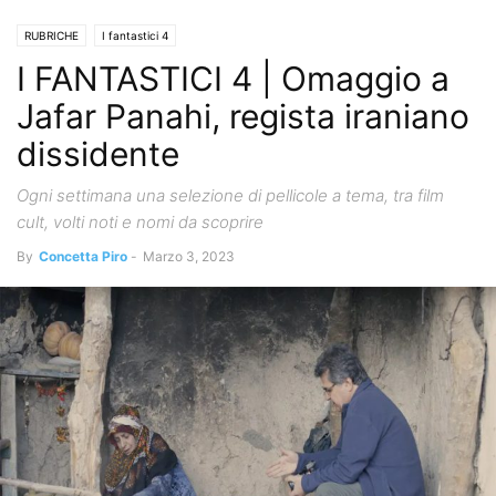
RUBRICHE
I fantastici 4
I FANTASTICI 4 | Omaggio a
Jafar Panahi, regista iraniano
dissidente
Ogni settimana una selezione di pellicole a tema, tra film
cult, volti noti e nomi da scoprire
By
Concetta Piro
-
Marzo 3, 2023