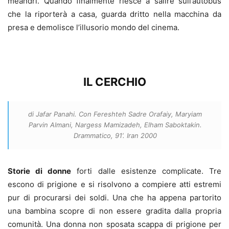
meandri. Quando finalmente riesce a salire sull’autobus
che la riporterà a casa, guarda dritto nella macchina da
presa e demolisce l’illusorio mondo del cinema.
IL CERCHIO
di Jafar Panahi.
Con Fereshteh Sadre Orafaiy, Maryiam
Parvin Almani, Nargess Mamizadeh, Elham Saboktakin.
Drammatico, 91’. Iran 2000
Storie di donne
forti dalle esistenze complicate. Tre
escono di prigione e si risolvono a compiere atti estremi
pur di procurarsi dei soldi. Una che ha appena partorito
una bambina scopre di non essere gradita dalla propria
comunità. Una donna non sposata scappa di prigione per