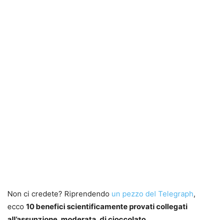
Non ci credete? Riprendendo
un pezzo del Telegraph
,
ecco
10 benefici scientificamente provati collegati
all’assunzione, moderata, di cioccolato
.