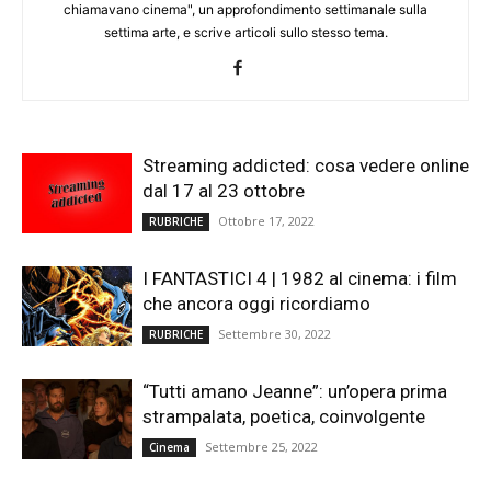
chiamavano cinema", un approfondimento settimanale sulla
settima arte, e scrive articoli sullo stesso tema.
Streaming addicted: cosa vedere online
dal 17 al 23 ottobre
Ottobre 17, 2022
RUBRICHE
I FANTASTICI 4 | 1982 al cinema: i film
che ancora oggi ricordiamo
Settembre 30, 2022
RUBRICHE
“Tutti amano Jeanne”: un’opera prima
strampalata, poetica, coinvolgente
Settembre 25, 2022
Cinema