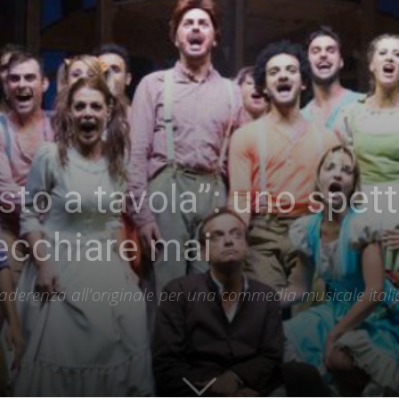
sto a tavola”: uno spet
ecchiare mai
derenza all'originale per una commedia musicale italia