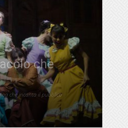
tacolo che
na che incanta il pubblico