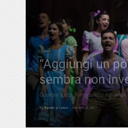
Teatro
“Aggiungi un po
sembra non inv
Qualche tocco di modernità e grande a
By
Parole a Colori
-
Ottobre 22, 2017