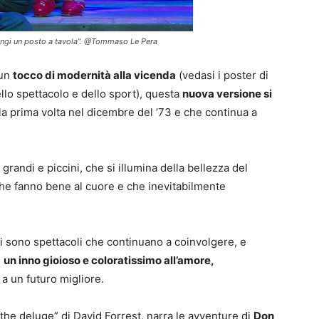
ngi un posto a tavola”. @Tommaso Le Pera
 un
tocco di modernità alla vicenda
(vedasi i poster di
ello spettacolo e dello sport), questa
nuova versione si
la prima volta nel dicembre del ’73 e che continua a
 grandi e piccini, che si illumina della bellezza del
che fanno bene al cuore e che inevitabilmente
ci sono spettacoli che continuano a coinvolgere, e
,
un inno gioioso e coloratissimo all’amore,
, a un futuro migliore.
 the deluge” di David Forrest, narra le avventure di
Don