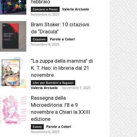
febbraio
Valeria Arciuolo
-
Concorsi e Premi
Novembre 9, 2025
Bram Stoker: 10 citazioni
da “Dracula”
Parole a Colori
-
Citazioni
Novembre 8, 2025
“La zuppa della mamma” di
K. T. Hao: in libreria dal 21
novembre
Libri per Bambini e Ragazzi
Valeria Arciuolo
-
Novembre 7, 2025
Rassegna della
Microeditoria: l’8 e 9
novembre a Chiari la XXIII
edizione
Parole a Colori
-
Eventi
Novembre 6, 2025