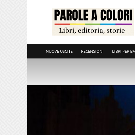
ParoleAColori
NUOVE USCITE
RECENSIONI
LIBRI PER B