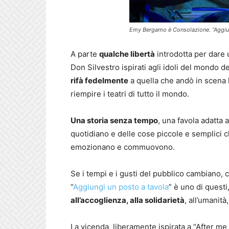
Emy Bergamo è Consolazione. “Aggiu
A parte
qualche libertà
introdotta per dare
Don Silvestro ispirati agli idoli del mondo d
rifà fedelmente
a quella che andò in scena 
riempire i teatri di tutto il mondo.
Una storia senza tempo
, una favola adatta a
quotidiano e delle cose piccole e semplici 
emozionano e commuovono.
Se i tempi e i gusti del pubblico cambiano, 
“
Aggiungi un posto a tavola
” è uno di questi
all’accoglienza, alla solidarietà
, all’umanità
La vicenda, liberamente ispirata a “After me