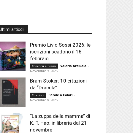
Ultimi articoli
Premio Livio Sossi 2026: le
iscrizioni scadono il 16
febbraio
Valeria Arciuolo
-
Concorsi e Premi
Novembre 9, 2025
Bram Stoker: 10 citazioni
da “Dracula”
Parole a Colori
-
Citazioni
Novembre 8, 2025
“La zuppa della mamma” di
K. T. Hao: in libreria dal 21
novembre