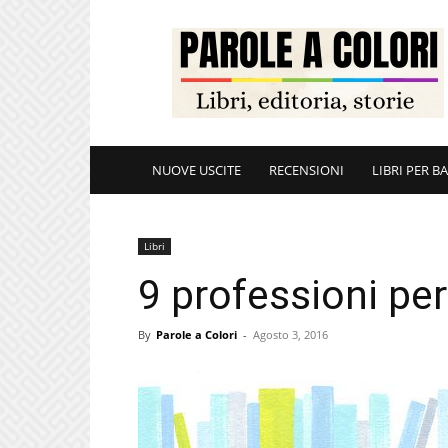
ParoleAColori
NUOVE USCITE
RECENSIONI
LIBRI PER B
Libri
9 professioni per 
By
Parole a Colori
-
Agosto 3, 2016